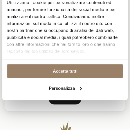
Utilizziamo i cookie per personalizzare contenuti ed
Iscriviti alla nostra newsletter per rimanere
annunci, per fornire funzionalità dei social media e per
aggiornato sulle nostre attività e ricevere offerte
analizzare il nostro traffico. Condividiamo inoltre
speciali.
informazioni sul modo in cui utilizzi il nostro sito con i
NOME
nostri partner che si occupano di analisi dei dati web,
pubblicità e social media, i quali potrebbero combinarle
con altre informazioni che hai fornito loro o che hanno
COGNOME
raccolto dal tuo utilizzo dei loro servizi.
CARICAMENTO IN CORSO
INDIRIZZO E-MAIL
Accetta tutti
Ho letto la
Privacy Policy
e do il mio consenso per l’invio
a mezzo e-mail di comunicazioni informative e
Personalizza
promozionali
ISCRIVITI