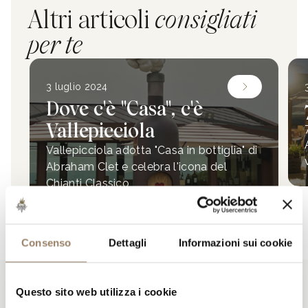
Altri articoli
consigliati
per te
3 luglio 2024
Dove c'è "Casa", c'è
Vallepicciola
Vallepicciola adotta "Casa in bottiglia" di
Abraham Clet e celebra l'icona del
Chianti Classico
TUTTI GLI ARTICOLI
Consenso
Dettagli
Informazioni sui cookie
NEWSLETTER
Questo sito web utilizza i cookie
Restiamo
in contatto