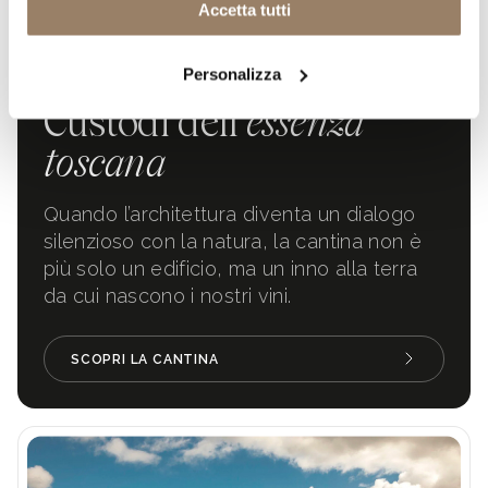
Accetta tutti
Personalizza
LA CANTINA
Custodi dell’
essenza
toscana
Quando l’architettura diventa un dialogo
silenzioso con la natura, la cantina non è
più solo un edificio, ma un inno alla terra
da cui nascono i nostri vini.
SCOPRI LA CANTINA