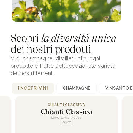
Scopri
la diversità unica
dei nostri prodotti
Vini, champagne, distillati, olio: ogni
prodotto è frutto dell'eccezionale varietà
dei nostri terreni.
I NOSTRI VINI
CHAMPAGNE
VINSANTO E
CHIANTI CLASSICO
Chianti Classico
VINSANTO E GRAPPA
CHAMPAGNE
OLIO
100% SANGIOVESE
Vinsanto del Chianti
Olio Extravergine di
P. Vallée Extra Brut
DOCG
Oliva DOP
Classico
95% PINOT NOIR