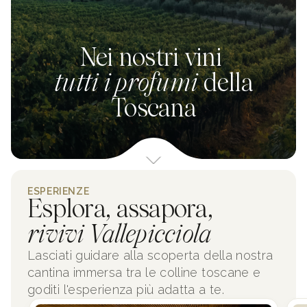
Nei nostri vini
tutti i profumi
della
Toscana
ESPERIENZE
Esplora, assapora,
rivivi Vallepicciola
Lasciati guidare alla scoperta della nostra
cantina immersa tra le colline toscane e
goditi l'esperienza più adatta a te.