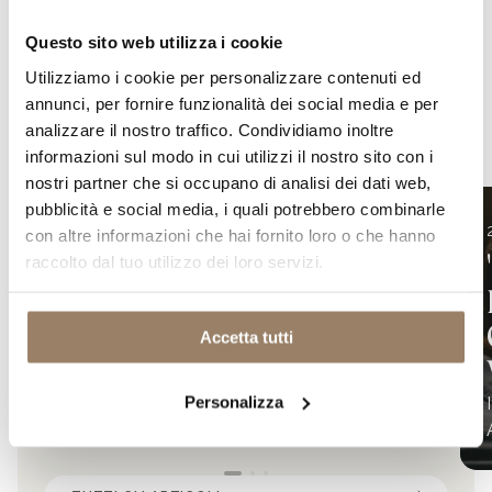
Questo sito web utilizza i cookie
Utilizziamo i cookie per personalizzare contenuti ed
annunci, per fornire funzionalità dei social media e per
Altri articoli
consigliati
analizzare il nostro traffico. Condividiamo inoltre
per te
informazioni sul modo in cui utilizzi il nostro sito con i
nostri partner che si occupano di analisi dei dati web,
pubblicità e social media, i quali potrebbero combinarle
20 febbraio 2025
con altre informazioni che hai fornito loro o che hanno
Vallepicciola nella Top
raccolto dal tuo utilizzo dei loro servizi.
100 di Wine Spectator
CARICAMENTO IN CORSO
Il nostro Chianti Classico 2021 conquista
Accetta tutti
il 37° posto della classifica mondiale.
Personalizza