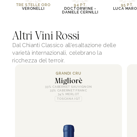
TRE STELLE ORO
94 PT.
95 PT.
VERONELLI
DOCTORWINE -
LUCA MARO
DANIELE CERNILLI
Altri Vini Rossi
Dal Chianti Classico all'esaltazione delle
varietà internazionali, celebrano la
ricchezza del terroir.
GRANDI CRU
Migliorè
33% CABERNET SAUVIGNON
33% CABERNET FRANC
34% MERLOT
TOSCANA IGT