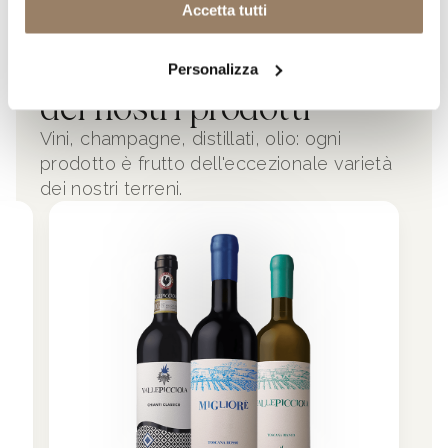
Accetta tutti
Scopri
la diversità unica
Personalizza
dei nostri prodotti
Vini, champagne, distillati, olio: ogni
prodotto è frutto dell'eccezionale varietà
dei nostri terreni.