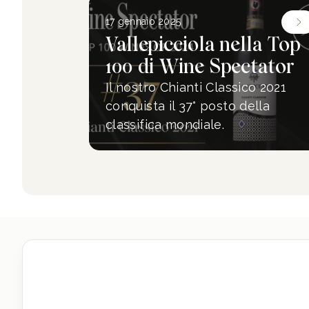
17 gennaio 2025
Vallepicciola nella Top
100 di Wine Spectator
Il nostro Chianti Classico 2021
conquista il 37° posto della
classifica mondiale.