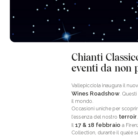
Chianti Classic
eventi da non 
Vallepicciola inaugura il nu
Wines Roadshow
. Questi
il mondo.
Occasioni uniche per scoprire
terroir
l’essenza del nostro
.
17 & 18 febbraio
Il
a Fire
Collection, durante il quale 