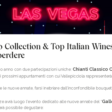
o Collection & Top Italian Wine
perdere
Chianti Classico 
ovo anno con due partecipazioni uniche:
 i prossimi appuntamenti con cui Vallepicciola rappresenterà i
 le nuove annate, farsi inebriare dall’inconfondibile bouquet 
Gall
nze avrà luogo l'evento dedicato alle nuove annate del “
sarà possibile degustare: