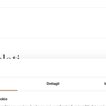
lati
co
Chianti Cl
Dettagli
ROLLATA E
DENOMINAZIONE DI
GA
ookie