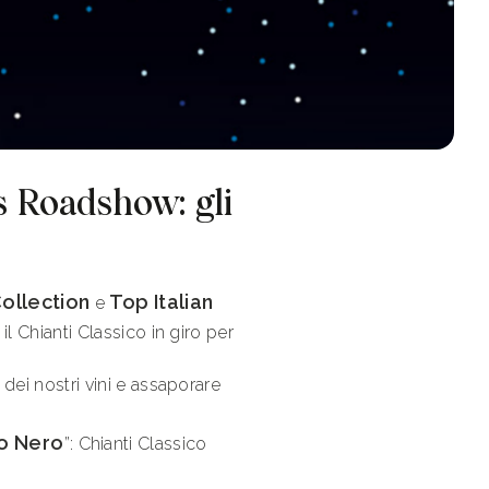
s Roadshow: gli
Collection
Top Italian
e
l Chianti Classico in giro per
dei nostri vini e assaporare
o Nero
”: Chianti Classico