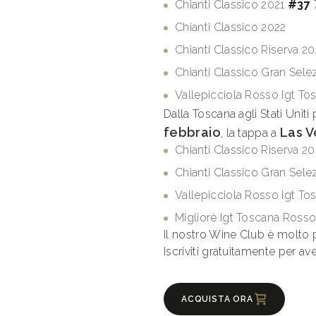
Chianti Classico 2021
#37
Chianti Classico 2022
Chianti Classico Riserva 20
Chianti Classico Gran Sele
Vallepicciola Rosso Igt To
Dalla Toscana agli Stati Unit
febbraio
Las 
, la tappa a
Chianti Classico Riserva 20
Chianti Classico Gran Sele
Vallepicciola Rosso Igt T
Migliorè Igt Toscana Rosso
Il nostro Wine Club è molto 
Iscriviti gratuitamente per av
ACQUISTA ORA