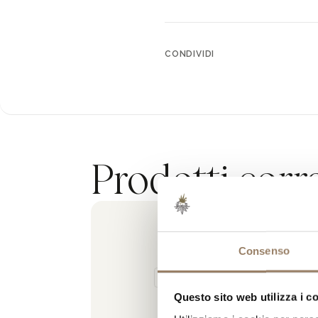
CONDIVIDI
Prodotti corre
Chianti Classi
Consenso
DOCG
DENOMINAZIONE DI ORIGINE CONT
GARANTITA
Questo sito web utilizza i c