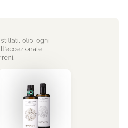
illati, olio: ogni
ell'eccezionale
rreni.