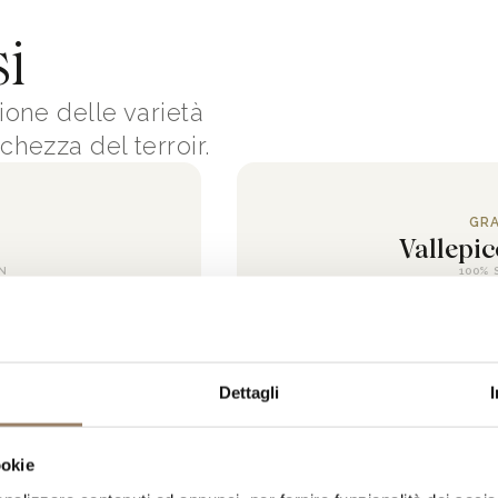
si
zione delle varietà
chezza del terroir.
GRA
Vallepic
ON
100% 
TOS
Dettagli
ookie