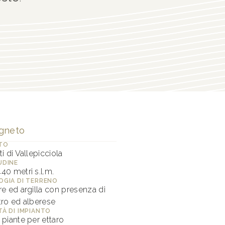
gneto
TO
i di Vallepicciola
UDINE
40 metri s.l.m.
OGIA DI TERRENO
re ed argilla con presenza di
tro ed alberese
TÀ DI IMPIANTO
 piante per ettaro