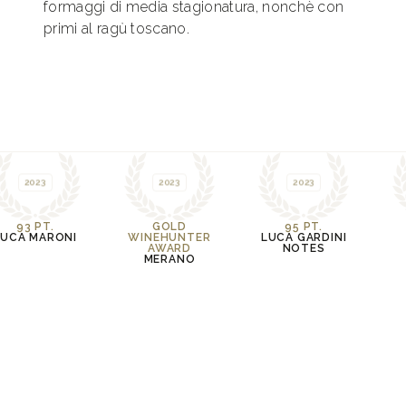
formaggi di media stagionatura, nonchè con
primi al ragù toscano.
2023
2023
2023
93 PT.
GOLD
95 PT.
LUCA MARONI
WINEHUNTER
LUCA GARDINI
AWARD
NOTES
MERANO