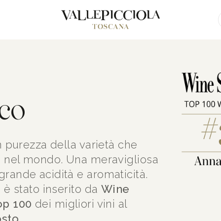
ico
n purezza della varietà che
co nel mondo. Una meravigliosa
grande acidità e aromaticità.
1
è stato inserito da
Wine
op 100
dei migliori vini al
osto
.