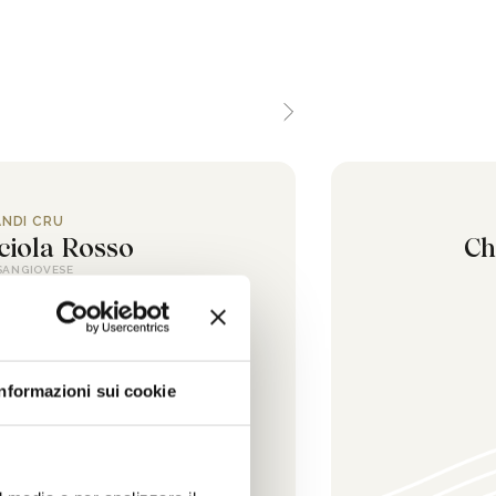
NDI CRU
ciola Rosso
Ch
SANGIOVESE
CANA IGT
Informazioni sui cookie