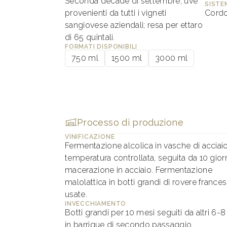
Seconda decade di settembre, uve
SISTE
provenienti da tutti i vigneti
Cordo
sangiovese aziendali; resa per ettaro
di 65 quintali.
FORMATI DISPONIBILI
750 ml
1500 ml
3000 ml
Processo di produzione
VINIFICAZIONE
Fermentazione alcolica in vasche di acciai
temperatura controllata, seguita da 10 giorn
macerazione in acciaio. Fermentazione
malolattica in botti grandi di rovere frances
usate.
INVECCHIAMENTO
Botti grandi per 10 mesi seguiti da altri 6-
in barrique di secondo passaggio.