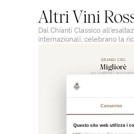
Altri Vini Ros
Dal Chianti Classico all'esalta
internazionali, celebrano la ric
GRANDI CRU
Migliorè
33% CABERNET SAUVIGN
33% CABERNET FRANC
34% MERLOT
TOSCANA IGT
Consenso
Questo sito web utilizza i c