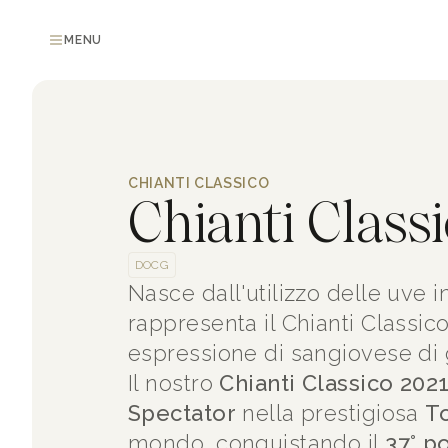
MENU
CHIANTI CLASSICO
Chianti Class
DOCG
Nasce dall'utilizzo delle uve i
rappresenta il Chianti Classi
espressione di sangiovese di 
Il nostro
Chianti Classico 202
Spectator
nella prestigiosa
T
mondo, conquistando il
37° p