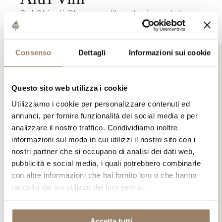
Dal Chianti Classico all'esaltazione delle
varietà internazionali, celebrano la
ricchezza del terroir.
Consenso
Dettagli
Informazioni sui cookie
GRANDI CRU
Vallepicciola Rosso
100% SANGIOVESE
Questo sito web utilizza i cookie
TOSCANA IGT
Utilizziamo i cookie per personalizzare contenuti ed
annunci, per fornire funzionalità dei social media e per
analizzare il nostro traffico. Condividiamo inoltre
informazioni sul modo in cui utilizzi il nostro sito con i
nostri partner che si occupano di analisi dei dati web,
pubblicità e social media, i quali potrebbero combinarle
con altre informazioni che hai fornito loro o che hanno
raccolto dal tuo utilizzo dei loro servizi.
CARICAMENTO IN CORSO
Accetta tutti